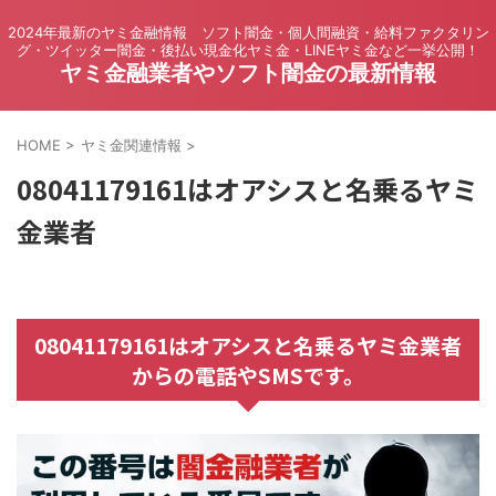
2024年最新のヤミ金融情報 ソフト闇金・個人間融資・給料ファクタリン
グ・ツイッター闇金・後払い現金化ヤミ金・LINEヤミ金など一挙公開！
ヤミ金融業者やソフト闇金の最新情報
HOME
>
ヤミ金関連情報
>
08041179161はオアシスと名乗るヤミ
金業者
08041179161はオアシスと名乗るヤミ金業者
からの電話やSMSです。