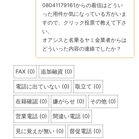
08041179161からの着信はどうい
った用件か気になっている方がいま
すので、クリック投票で教えて下さ
い。
オアシスと名乗るヤミ金業者からは
どういった内容の連絡でしたか？
FAX
(
0
)
追加融資
(
0
)
電話に出ていない
(
0
)
取立て
(
0
)
在籍確認
(
0
)
嫌がらせ
(
0
)
その他
(
0
)
営業電話
(
0
)
間違い電話
(
0
)
見に覚えが無い
(
0
)
督促電話
(
0
)