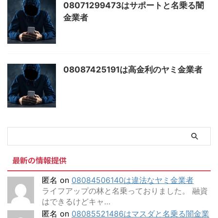
08071299473はサポートと名乗る闇
金業者
08087425191は高金利のヤミ金業者
最新の情報提供
匿名
on
08084506140は違法なヤミ金業者
ライフアップの林と名乗っておりました。 融資
はできるけどキャ…
匿名
on
08085521486はマスダと名乗る闇金業