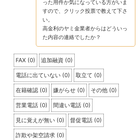
った用件か気になっている方がいま
すので、クリック投票で教えて下さ
い。
高金利のヤミ金業者からはどういっ
た内容の連絡でしたか？
FAX
(
0
)
追加融資
(
0
)
電話に出ていない
(
0
)
取立て
(
0
)
在籍確認
(
0
)
嫌がらせ
(
0
)
その他
(
0
)
営業電話
(
0
)
間違い電話
(
0
)
見に覚えが無い
(
0
)
督促電話
(
0
)
詐欺や架空請求
(
0
)