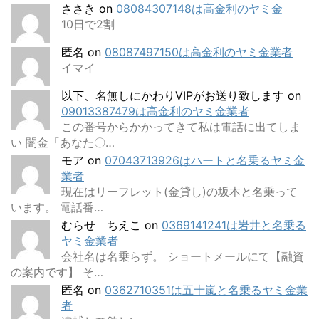
ささき
on
08084307148は高金利のヤミ金
10日で2割
匿名
on
08087497150は高金利のヤミ金業者
イマイ
以下、名無しにかわりVIPがお送り致します
on
09013387479は高金利のヤミ金業者
この番号からかかってきて私は電話に出てしま
い 闇金「あなた〇…
モア
on
07043713926はハートと名乗るヤミ金
業者
現在はリーフレット(金貸し)の坂本と名乗って
います。 電話番…
むらせ ちえこ
on
0369141241は岩井と名乗る
ヤミ金業者
会社名は名乗らず。 ショートメールにて【融資
の案内です】 そ…
匿名
on
0362710351は五十嵐と名乗るヤミ金業
者