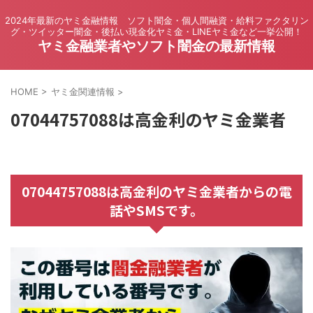
2024年最新のヤミ金融情報 ソフト闇金・個人間融資・給料ファクタリン
グ・ツイッター闇金・後払い現金化ヤミ金・LINEヤミ金など一挙公開！
ヤミ金融業者やソフト闇金の最新情報
HOME
>
ヤミ金関連情報
>
07044757088は高金利のヤミ金業者
07044757088は高金利のヤミ金業者からの電
話やSMSです。