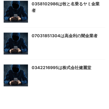
0358102986は牧と名乗るヤミ金業
者
07031851304は高金利の闇金業者
0342216995は株式会社健麗堂