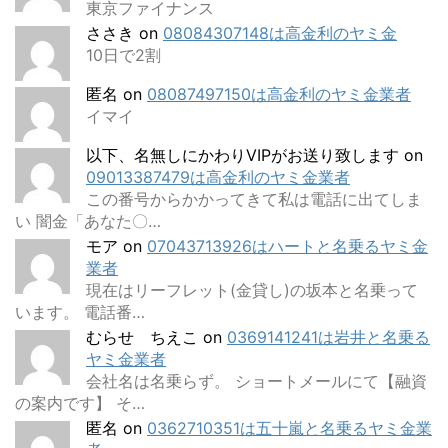
東京ファイナンス
ささき
on
08084307148は高金利のヤミ金
10日で2割
匿名
on
08087497150は高金利のヤミ金業者
イマイ
以下、名無しにかわりVIPがお送り致します
on
09013387479は高金利のヤミ金業者
この番号からかかってきて私は電話に出てしま
い 闇金「あなた〇…
モア
on
07043713926はハートと名乗るヤミ金
業者
現在はリーフレット(金貸し)の坂本と名乗って
います。 電話番…
むらせ ちえこ
on
0369141241は岩井と名乗る
ヤミ金業者
会社名は名乗らず。 ショートメールにて【融資
の案内です】 そ…
匿名
on
0362710351は五十嵐と名乗るヤミ金業