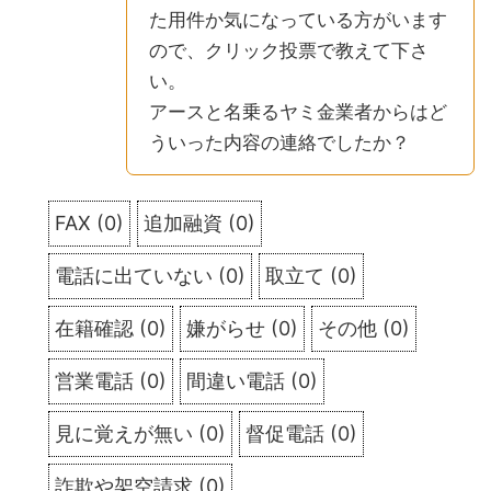
た用件か気になっている方がいます
ので、クリック投票で教えて下さ
い。
アースと名乗るヤミ金業者からはど
ういった内容の連絡でしたか？
FAX
(
0
)
追加融資
(
0
)
電話に出ていない
(
0
)
取立て
(
0
)
在籍確認
(
0
)
嫌がらせ
(
0
)
その他
(
0
)
営業電話
(
0
)
間違い電話
(
0
)
見に覚えが無い
(
0
)
督促電話
(
0
)
詐欺や架空請求
(
0
)