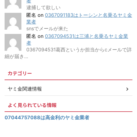
者
逮捕して欲しい
匿名
on
0367091183はトーシンと名乗るヤミ金
業者
snsでメールが来た
匿名
on
0367094531は三浦と名乗るヤミ金業
者
0367094531葛西というか担当からcメールで詳
細が届き…
カテゴリー
ヤミ金関連情報
よく見られている情報
07044757088は高金利のヤミ金業者