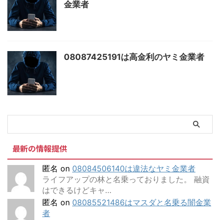
金業者
08087425191は高金利のヤミ金業者
最新の情報提供
匿名
on
08084506140は違法なヤミ金業者
ライフアップの林と名乗っておりました。 融資
はできるけどキャ…
匿名
on
08085521486はマスダと名乗る闇金業
者