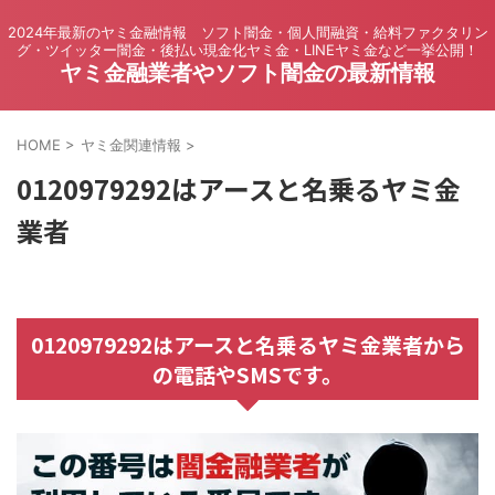
2024年最新のヤミ金融情報 ソフト闇金・個人間融資・給料ファクタリン
グ・ツイッター闇金・後払い現金化ヤミ金・LINEヤミ金など一挙公開！
ヤミ金融業者やソフト闇金の最新情報
HOME
>
ヤミ金関連情報
>
0120979292はアースと名乗るヤミ金
業者
0120979292はアースと名乗るヤミ金業者から
の電話やSMSです。