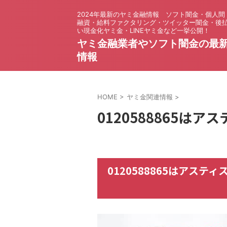
2024年最新のヤミ金融情報 ソフト闇金・個人間
融資・給料ファクタリング・ツイッター闇金・後
い現金化ヤミ金・LINEヤミ金など一挙公開！
ヤミ金融業者やソフト闇金の最
情報
HOME
>
ヤミ金関連情報
>
0120588865は
0120588865はアス