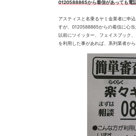
0120588865から着信があっても
アスティスと名乗るヤミ金業者に申込
すが、0120588865からの着信
以前にツイッター、フェイスブック、I
を利用した事があれば、系列業者から