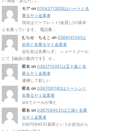
い 闇金「あなた〇…
モア
on
07043713926はハートと名
乗るヤミ金業者
現在はリーフレット(金貸し)の坂本
と名乗っています。 電話番…
むらせ ちえこ
on
0369141241は
岩井と名乗るヤミ金業者
会社名は名乗らず。 ショートメール
にて【融資の案内です】 そ…
匿名
on
0362710351は五十嵐と名
乗るヤミ金業者
逮捕して欲しい
匿名
on
0367091183はトーシンと
名乗るヤミ金業者
snsでメールが来た
匿名
on
0367094531は三浦と名乗
るヤミ金業者
0367094531葛西というか担当から