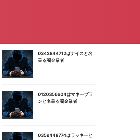
0342844712はナイスと名
乗る闇金業者
0120356604はマネープラ
ンと名乗る闇金業者
0359448774はラッキーと