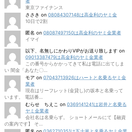
者
東京ファイナンス
ささき
on
08084307148は高金利のヤミ金
10日で2割
匿名
on
08087497150は高金利のヤミ金業者
イマイ
以下、名無しにかわりVIPがお送り致します
on
09013387479は高金利のヤミ金業者
この番号からかかってきて私は電話に出てしま
い 闇金「あなた〇…
モア
on
07043713926はハートと名乗るヤミ金
業者
現在はリーフレット(金貸し)の坂本と名乗って
います。 電話番…
むらせ ちえこ
on
0369141241は岩井と名乗る
ヤミ金業者
会社名は名乗らず。 ショートメールにて【融資
の案内です】 そ…
匿名
on
0362710351は五十嵐と名乗るヤミ金業