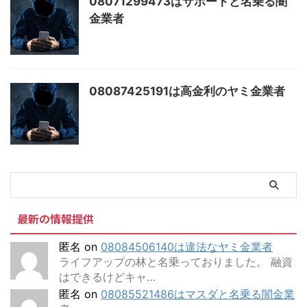
08071299473はサポートと名乗る闇
金業者
08087425191は高金利のヤミ金業者
最新の情報提供
匿名
on
08084506140は違法なヤミ金業者
ライフアップの林と名乗っておりました。 融資
はできるけどキャ…
匿名
on
08085521486はマスダと名乗る闇金業