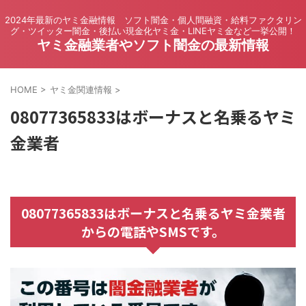
2024年最新のヤミ金融情報 ソフト闇金・個人間融資・給料ファクタリン
グ・ツイッター闇金・後払い現金化ヤミ金・LINEヤミ金など一挙公開！
ヤミ金融業者やソフト闇金の最新情報
HOME
>
ヤミ金関連情報
>
08077365833はボーナスと名乗るヤミ
金業者
08077365833はボーナスと名乗るヤミ金業者
からの電話やSMSです。