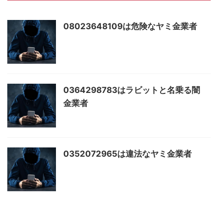
08023648109は危険なヤミ金業者
0364298783はラビットと名乗る闇
金業者
0352072965は違法なヤミ金業者