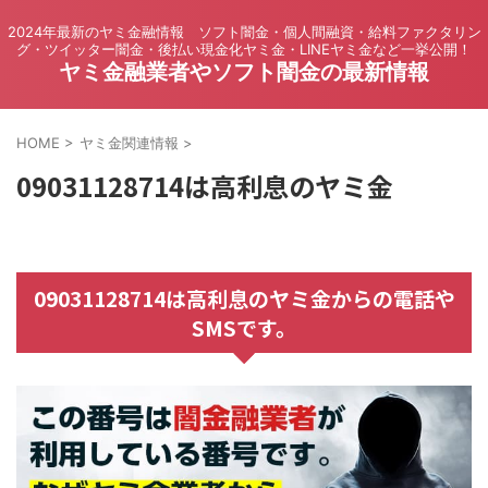
2024年最新のヤミ金融情報 ソフト闇金・個人間融資・給料ファクタリン
グ・ツイッター闇金・後払い現金化ヤミ金・LINEヤミ金など一挙公開！
ヤミ金融業者やソフト闇金の最新情報
HOME
>
ヤミ金関連情報
>
09031128714は高利息のヤミ金
09031128714は高利息のヤミ金からの電話や
SMSです。