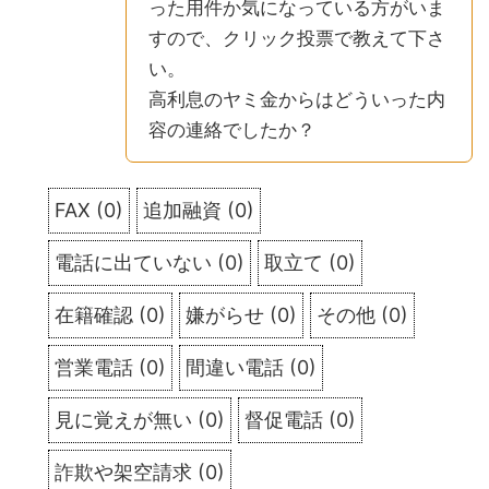
った用件か気になっている方がいま
すので、クリック投票で教えて下さ
い。
高利息のヤミ金からはどういった内
容の連絡でしたか？
FAX
(
0
)
追加融資
(
0
)
電話に出ていない
(
0
)
取立て
(
0
)
在籍確認
(
0
)
嫌がらせ
(
0
)
その他
(
0
)
営業電話
(
0
)
間違い電話
(
0
)
見に覚えが無い
(
0
)
督促電話
(
0
)
詐欺や架空請求
(
0
)