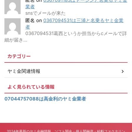
匿名
on
0367091183はトーシンと名乗るヤミ金
業者
snsでメールが来た
匿名
on
0367094531は三浦と名乗るヤミ金業
者
0367094531葛西というか担当からcメールで詳
細が届き…
カテゴリー
ヤミ金関連情報
よく見られている情報
07044757088は高金利のヤミ金業者
2024年最新のヤミ金融情報 ソフト闇金・個人間融資・給料ファクタリン