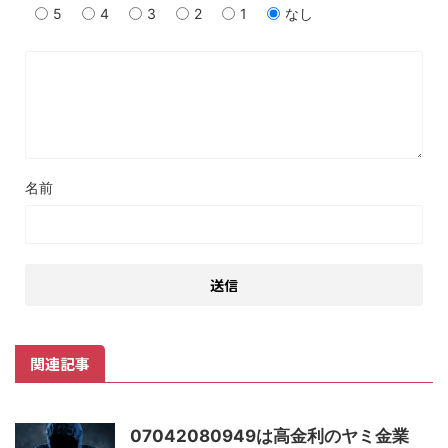
5
4
3
2
1
なし
名前
関連記事
07042080949は高金利のヤミ金業