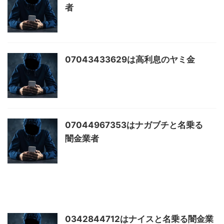
者
07043433629は高利息のヤミ金
07044967353はナガブチと名乗る
闇金業者
0342844712はナイスと名乗る闇金業