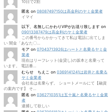
10日で2割
匿名
on
08087497150は高金利のヤミ金業者
イマイ
以下、名無しにかわりVIPがお送り致します
on
09013387479は高金利のヤミ金業者
この番号からかかってきて私は電話に出てしま
い 闇金「あなた〇…
モア
on
07043713926はハートと名乗るヤミ金
業者
現在はリーフレット(金貸し)の坂本と名乗って
います。 電話番…
むらせ ちえこ
on
0369141241は岩井と名乗る
ヤミ金業者
会社名は名乗らず。 ショートメールにて【融資
の案内です】 そ…
匿名
on
0362710351は五十嵐と名乗るヤミ金業
者
逮捕して欲しい