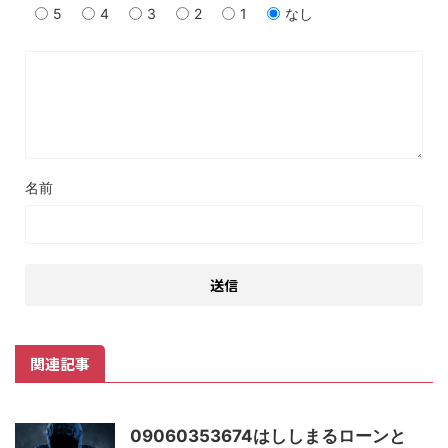
5
4
3
2
1
なし
名前
関連記事
09060353674はししまるローンと