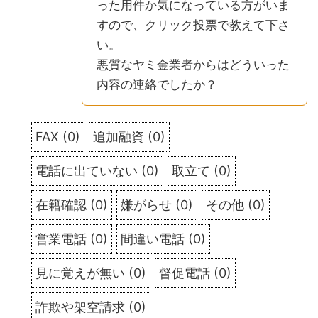
った用件か気になっている方がいま
すので、クリック投票で教えて下さ
い。
悪質なヤミ金業者からはどういった
内容の連絡でしたか？
FAX
(
0
)
追加融資
(
0
)
電話に出ていない
(
0
)
取立て
(
0
)
在籍確認
(
0
)
嫌がらせ
(
0
)
その他
(
0
)
営業電話
(
0
)
間違い電話
(
0
)
見に覚えが無い
(
0
)
督促電話
(
0
)
詐欺や架空請求
(
0
)