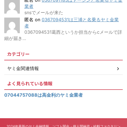
匿名
on
0367091183はトーシンと名乗るヤミ金
業者
snsでメールが来た
匿名
on
0367094531は三浦と名乗るヤミ金業
者
0367094531葛西というか担当からcメールで詳
細が届き…
カテゴリー
ヤミ金関連情報
よく見られている情報
07044757088は高金利のヤミ金業者
2024年最新のヤミ金融情報 ソフト闇金・個人間融資・給料ファクタリン