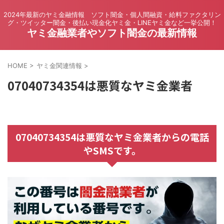
2024年最新のヤミ金融情報 ソフト闇金・個人間融資・給料ファクタリン
グ・ツイッター闇金・後払い現金化ヤミ金・LINEヤミ金など一挙公開！
ヤミ金融業者やソフト闇金の最新情報
HOME
>
ヤミ金関連情報
>
07040734354は悪質なヤミ金業者
07040734354は悪質なヤミ金業者からの電話
やSMSです。