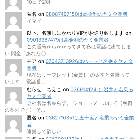
10日で2割
匿名
on
08087497150は高金利のヤミ金業者
イマイ
以下、名無しにかわりVIPがお送り致します
on
09013387479は高金利のヤミ金業者
この番号からかかってきて私は電話に出てしま
い 闇金「あなた〇…
モア
on
07043713926はハートと名乗るヤミ金
業者
現在はリーフレット(金貸し)の坂本と名乗って
います。 電話番…
むらせ ちえこ
on
0369141241は岩井と名乗る
ヤミ金業者
会社名は名乗らず。 ショートメールにて【融資
の案内です】 そ…
匿名
on
0362710351は五十嵐と名乗るヤミ金業
者
逮捕して欲しい