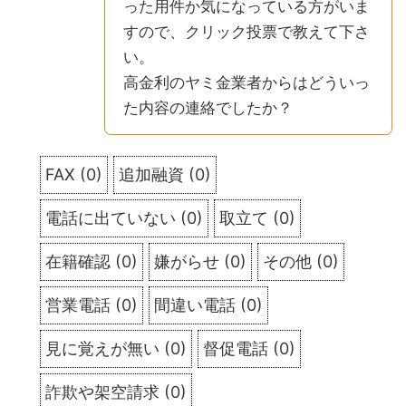
った用件か気になっている方がいま
すので、クリック投票で教えて下さ
い。
高金利のヤミ金業者からはどういっ
た内容の連絡でしたか？
FAX
(
0
)
追加融資
(
0
)
電話に出ていない
(
0
)
取立て
(
0
)
在籍確認
(
0
)
嫌がらせ
(
0
)
その他
(
0
)
営業電話
(
0
)
間違い電話
(
0
)
見に覚えが無い
(
0
)
督促電話
(
0
)
詐欺や架空請求
(
0
)