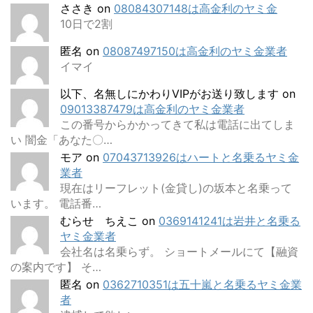
ささき
on
08084307148は高金利のヤミ金
10日で2割
匿名
on
08087497150は高金利のヤミ金業者
イマイ
以下、名無しにかわりVIPがお送り致します
on
09013387479は高金利のヤミ金業者
この番号からかかってきて私は電話に出てしま
い 闇金「あなた〇…
モア
on
07043713926はハートと名乗るヤミ金
業者
現在はリーフレット(金貸し)の坂本と名乗って
います。 電話番…
むらせ ちえこ
on
0369141241は岩井と名乗る
ヤミ金業者
会社名は名乗らず。 ショートメールにて【融資
の案内です】 そ…
匿名
on
0362710351は五十嵐と名乗るヤミ金業
者