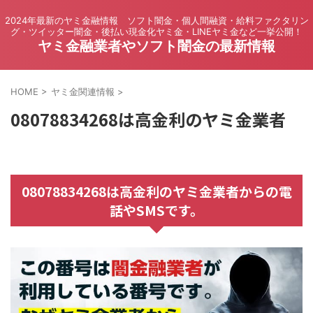
2024年最新のヤミ金融情報 ソフト闇金・個人間融資・給料ファクタリン
グ・ツイッター闇金・後払い現金化ヤミ金・LINEヤミ金など一挙公開！
ヤミ金融業者やソフト闇金の最新情報
HOME
>
ヤミ金関連情報
>
08078834268は高金利のヤミ金業者
08078834268は高金利のヤミ金業者からの電
話やSMSです。