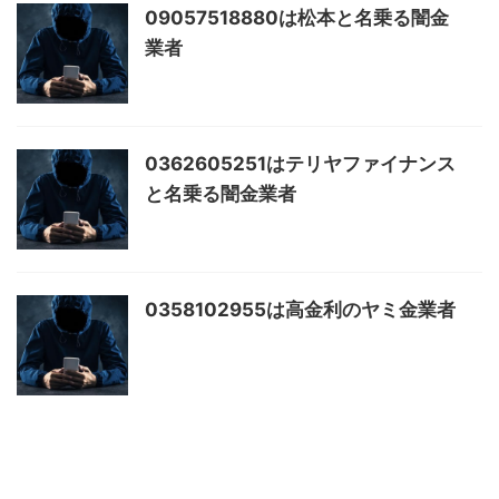
09057518880は松本と名乗る闇金
業者
0362605251はテリヤファイナンス
と名乗る闇金業者
0358102955は高金利のヤミ金業者