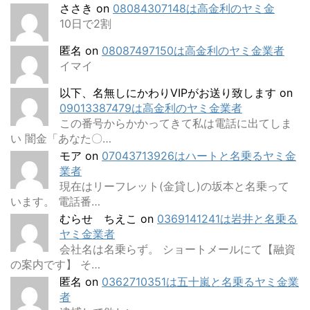
ささき
on
08084307148は高金利のヤミ金
10日で2割
匿名
on
08087497150は高金利のヤミ金業者
イマイ
以下、名無しにかわりVIPがお送り致します
on
09013387479は高金利のヤミ金業者
この番号からかかってきて私は電話に出てしま
い 闇金「あなた〇…
モア
on
07043713926はハートと名乗るヤミ金
業者
現在はリーフレット(金貸し)の坂本と名乗って
います。 電話番…
むらせ ちえこ
on
0369141241は岩井と名乗る
ヤミ金業者
会社名は名乗らず。 ショートメールにて【融資
の案内です】 そ…
匿名
on
0362710351は五十嵐と名乗るヤミ金業
者