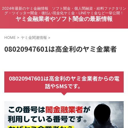
2024年最新のヤミ金融情報 ソフト闇金・個人間融資・給料ファクタリン
グ・ツイッター闇金・後払い現金化ヤミ金・LINEヤミ金など一挙公開！
ヤミ金融業者やソフト闇金の最新情報
HOME
>
ヤミ金関連情報
>
08020947601は高金利のヤミ金業者
08020947601は高金利のヤミ金業者からの電
話やSMSです。