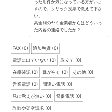
った用件か気になっている方がいま
すので、クリック投票で教えて下さ
い。
高金利のヤミ金業者からはどういっ
た内容の連絡でしたか？
FAX
(
0
)
追加融資
(
0
)
電話に出ていない
(
0
)
取立て
(
0
)
在籍確認
(
0
)
嫌がらせ
(
0
)
その他
(
0
)
営業電話
(
0
)
間違い電話
(
0
)
見に覚えが無い
(
0
)
督促電話
(
0
)
詐欺や架空請求
(
0
)