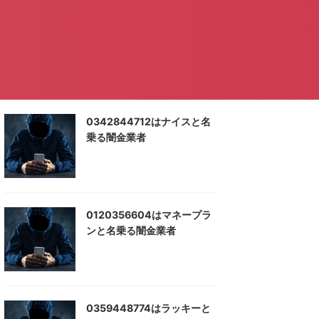
0342844712はナイスと名
乗る闇金業者
0120356604はマネープラ
ンと名乗る闇金業者
0359448774はラッキーと