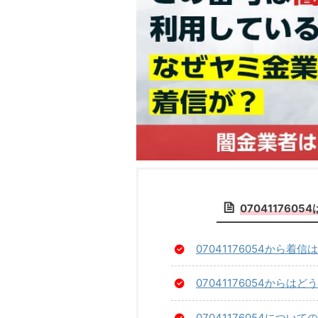
07041176
07041176054から着
07041176054からは
07041176054につい