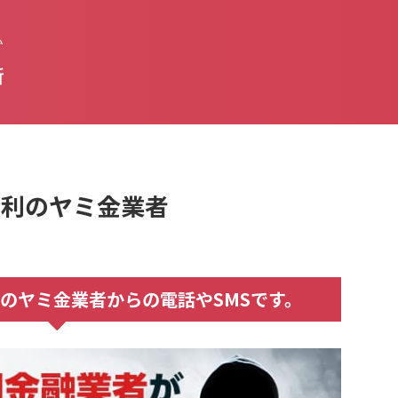
払
新
高金利のヤミ金業者
高金利のヤミ金業者からの電話やSMSです。