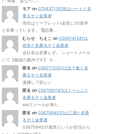
い 闇金「あなた〇…
モア
on
07043713926はハートと名
乗るヤミ金業者
現在はリーフレット(金貸し)の坂本
と名乗っています。 電話番…
むらせ ちえこ
on
0369141241は
岩井と名乗るヤミ金業者
会社名は名乗らず。 ショートメール
にて【融資の案内です】 そ…
匿名
on
0362710351は五十嵐と名
乗るヤミ金業者
逮捕して欲しい
匿名
on
0367091183はトーシンと
名乗るヤミ金業者
snsでメールが来た
匿名
on
0367094531は三浦と名乗
るヤミ金業者
0367094531葛西というか担当から