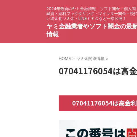
2024年最新のヤミ金融情報 ソフト闇金・個人間
融資・給料ファクタリング・ツイッター闇金・後
い現金化ヤミ金・LINEヤミ金など一挙公開！
ヤミ金融業者やソフト闇金の最
情報
HOME
>
ヤミ金関連情報
>
07041176054は
07041176054は