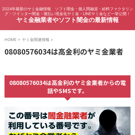
2024年最新のヤミ金融情報 ソフト闇金・個人間融資・給料ファクタリン
グ・ツイッター闇金・後払い現金化ヤミ金・LINEヤミ金など一挙公開！
ヤミ金融業者やソフト闇金の最新情報
HOME
>
ヤミ金関連情報
>
08080576034は高金利のヤミ金業者
08080576034は高金利のヤミ金業者からの電
話やSMSです。