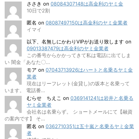
ささき
on
08084307148は高金利のヤミ金
10日で2割
匿名
on
08087497150は高金利のヤミ金業者
イマイ
以下、名無しにかわりVIPがお送り致します
on
09013387479は高金利のヤミ金業者
この番号からかかってきて私は電話に出てしま
い 闇金「あなた〇…
モア
on
07043713926はハートと名乗るヤミ金
業者
現在はリーフレット(金貸し)の坂本と名乗って
います。 電話番…
むらせ ちえこ
on
0369141241は岩井と名乗る
ヤミ金業者
会社名は名乗らず。 ショートメールにて【融資
の案内です】 そ…
匿名
on
0362710351は五十嵐と名乗るヤミ金業
者