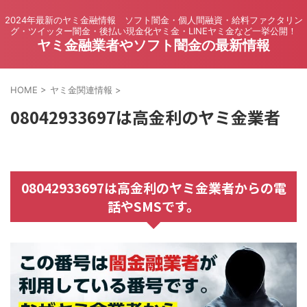
2024年最新のヤミ金融情報 ソフト闇金・個人間融資・給料ファクタリン
グ・ツイッター闇金・後払い現金化ヤミ金・LINEヤミ金など一挙公開！
ヤミ金融業者やソフト闇金の最新情報
HOME
>
ヤミ金関連情報
>
08042933697は高金利のヤミ金業者
08042933697は高金利のヤミ金業者からの電
話やSMSです。