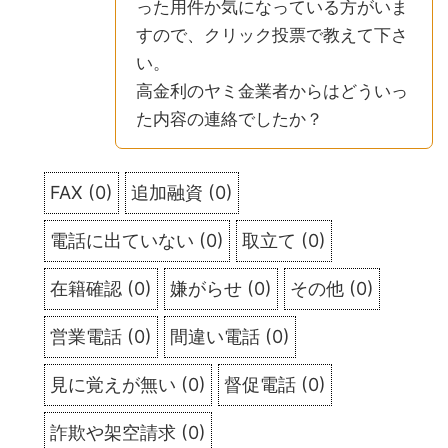
った用件か気になっている方がいま
すので、クリック投票で教えて下さ
い。
高金利のヤミ金業者からはどういっ
た内容の連絡でしたか？
FAX
(
0
)
追加融資
(
0
)
電話に出ていない
(
0
)
取立て
(
0
)
在籍確認
(
0
)
嫌がらせ
(
0
)
その他
(
0
)
営業電話
(
0
)
間違い電話
(
0
)
見に覚えが無い
(
0
)
督促電話
(
0
)
詐欺や架空請求
(
0
)