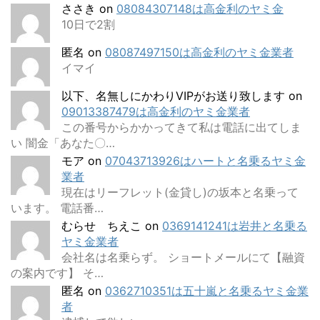
ささき
on
08084307148は高金利のヤミ金
10日で2割
匿名
on
08087497150は高金利のヤミ金業者
イマイ
以下、名無しにかわりVIPがお送り致します
on
09013387479は高金利のヤミ金業者
この番号からかかってきて私は電話に出てしま
い 闇金「あなた〇…
モア
on
07043713926はハートと名乗るヤミ金
業者
現在はリーフレット(金貸し)の坂本と名乗って
います。 電話番…
むらせ ちえこ
on
0369141241は岩井と名乗る
ヤミ金業者
会社名は名乗らず。 ショートメールにて【融資
の案内です】 そ…
匿名
on
0362710351は五十嵐と名乗るヤミ金業
者