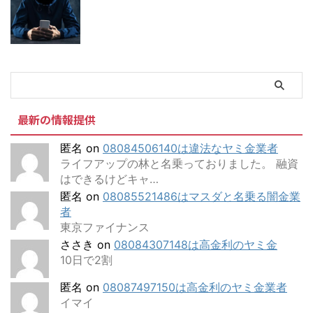
最新の情報提供
匿名
on
08084506140は違法なヤミ金業者
ライフアップの林と名乗っておりました。 融資
はできるけどキャ…
匿名
on
08085521486はマスダと名乗る闇金業
者
東京ファイナンス
ささき
on
08084307148は高金利のヤミ金
10日で2割
匿名
on
08087497150は高金利のヤミ金業者
イマイ