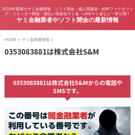
2024年最新のヤミ金融情報 ソフト闇金・個人間融資・給料ファクタリン
グ・ツイッター闇金・後払い現金化ヤミ金・LINEヤミ金など一挙公開！
ヤミ金融業者やソフト闇金の最新情報
HOME
>
ヤミ金関連情報
>
0353083881は株式会社S&M
0353083881は株式会社S&Mからの電話や
SMSです。