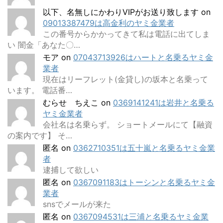
以下、名無しにかわりVIPがお送り致します
on
09013387479は高金利のヤミ金業者
この番号からかかってきて私は電話に出てしま
い 闇金「あなた〇…
モア
on
07043713926はハートと名乗るヤミ金
業者
現在はリーフレット(金貸し)の坂本と名乗って
います。 電話番…
むらせ ちえこ
on
0369141241は岩井と名乗る
ヤミ金業者
会社名は名乗らず。 ショートメールにて【融資
の案内です】 そ…
匿名
on
0362710351は五十嵐と名乗るヤミ金業
者
逮捕して欲しい
匿名
on
0367091183はトーシンと名乗るヤミ金
業者
snsでメールが来た
匿名
on
0367094531は三浦と名乗るヤミ金業