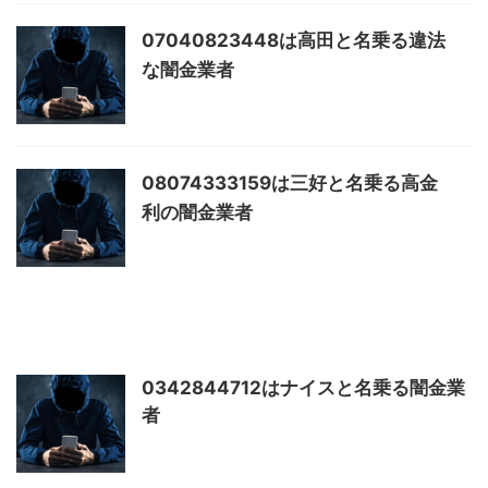
07040823448は高田と名乗る違法
な闇金業者
08074333159は三好と名乗る高金
利の闇金業者
0342844712はナイスと名乗る闇金業
者