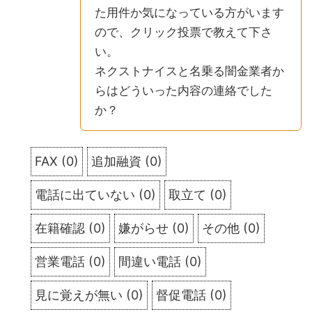
た用件か気になっている方がいます
ので、クリック投票で教えて下さ
い。
ネクストナイスと名乗る闇金業者か
らはどういった内容の連絡でした
か？
FAX
(
0
)
追加融資
(
0
)
電話に出ていない
(
0
)
取立て
(
0
)
在籍確認
(
0
)
嫌がらせ
(
0
)
その他
(
0
)
営業電話
(
0
)
間違い電話
(
0
)
見に覚えが無い
(
0
)
督促電話
(
0
)