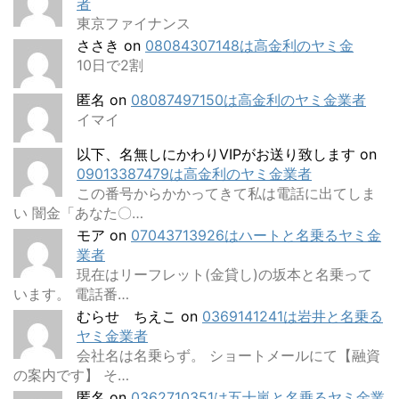
者
東京ファイナンス
ささき
on
08084307148は高金利のヤミ金
10日で2割
匿名
on
08087497150は高金利のヤミ金業者
イマイ
以下、名無しにかわりVIPがお送り致します
on
09013387479は高金利のヤミ金業者
この番号からかかってきて私は電話に出てしま
い 闇金「あなた〇…
モア
on
07043713926はハートと名乗るヤミ金
業者
現在はリーフレット(金貸し)の坂本と名乗って
います。 電話番…
むらせ ちえこ
on
0369141241は岩井と名乗る
ヤミ金業者
会社名は名乗らず。 ショートメールにて【融資
の案内です】 そ…
匿名
on
0362710351は五十嵐と名乗るヤミ金業