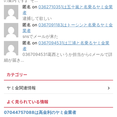
の案内です】 そ…
匿名
on
0362710351は五十嵐と名乗るヤミ金業
者
逮捕して欲しい
匿名
on
0367091183はトーシンと名乗るヤミ金
業者
snsでメールが来た
匿名
on
0367094531は三浦と名乗るヤミ金業
者
0367094531葛西というか担当からcメールで詳
細が届き…
カテゴリー
ヤミ金関連情報
よく見られている情報
07044757088は高金利のヤミ金業者