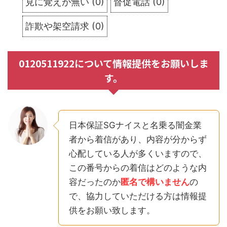
見に覚えが無い
(
0
)
督促電話
(
0
)
詐欺や架空請求
(
0
)
0120511922について情報提供をお願いしま
す。
日本保証SGナイスと名乗る闇金業
者から着信があり、内容が分からず
心配している人が多くいますので、
この番号からの着信はどのような内
容だったのか
匿名で構いません
の
で、協力していただける方は情報提
供をお願い致します。