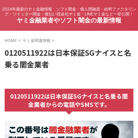
2024年最新のヤミ金融情報 ソフト闇金・個人間融資・給料ファクタリン
グ・ツイッター闇金・後払い現金化ヤミ金・LINEヤミ金など一挙公開！
ヤミ金融業者やソフト闇金の最新情報
HOME
>
ヤミ金関連情報
>
0120511922は日本保証SGナイスと名
乗る闇金業者
0120511922は日本保証SGナイスと名乗る闇
金業者からの電話やSMSです。