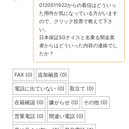
0120511922からの着信はどういっ
た用件か気になっている方がいます
ので、クリック投票で教えて下さ
い。
日本保証SGナイスと名乗る闇金業
者からはどういった内容の連絡でし
たか？
FAX
(
0
)
追加融資
(
0
)
電話に出ていない
(
0
)
取立て
(
0
)
在籍確認
(
0
)
嫌がらせ
(
0
)
その他
(
0
)
営業電話
(
0
)
間違い電話
(
0
)