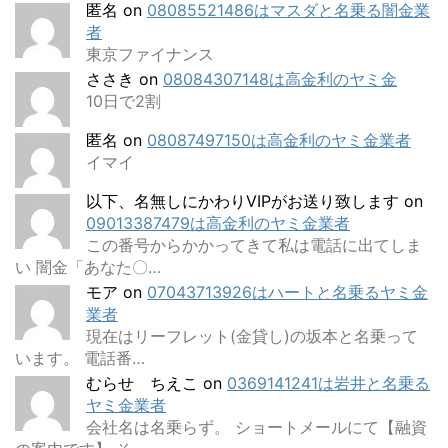
匿名
on
08085521486はマスダと名乗る闇金業
者
東京ファイナンス
ささき
on
08084307148は高金利のヤミ金
10日で2割
匿名
on
08087497150は高金利のヤミ金業者
イマイ
以下、名無しにかわりVIPがお送り致します
on
09013387479は高金利のヤミ金業者
この番号からかかってきて私は電話に出てしま
い 闇金「あなた〇…
モア
on
07043713926はハートと名乗るヤミ金
業者
現在はリーフレット(金貸し)の坂本と名乗って
います。 電話番…
むらせ ちえこ
on
0369141241は岩井と名乗る
ヤミ金業者
会社名は名乗らず。 ショートメールにて【融資