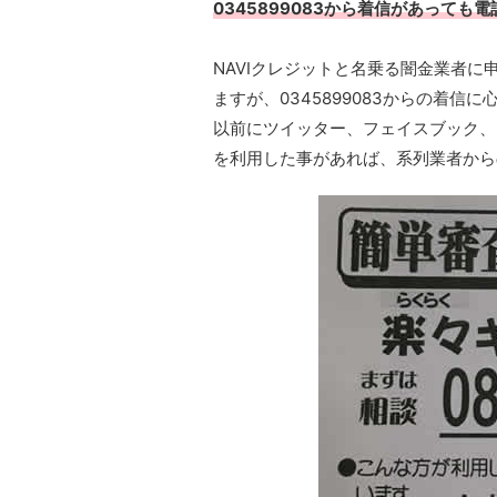
0345899083から着信があっても
NAVIクレジットと名乗る闇金業者
ますが、0345899083からの着
以前にツイッター、フェイスブック、I
を利用した事があれば、系列業者から