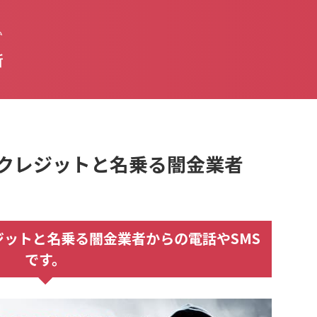
払
新
NAVIクレジットと名乗る闇金業者
Iクレジットと名乗る闇金業者からの電話やSMS
です。