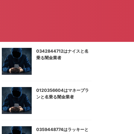
0342844712はナイスと名
乗る闇金業者
0120356604はマネープラ
ンと名乗る闇金業者
0359448774はラッキーと