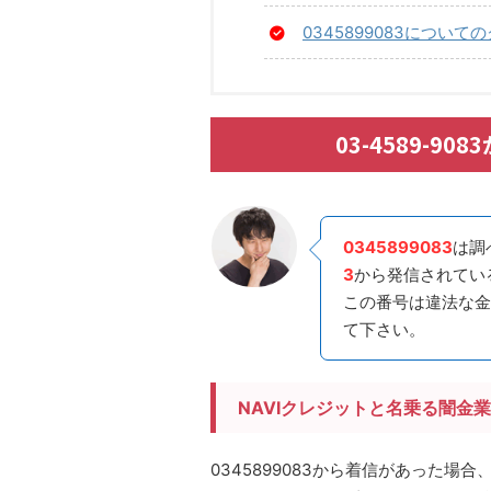
0345899083につい
03-4589-
0345899083
は調
3
から発信されてい
この番号は違法な金
て下さい。
NAVIクレジットと名乗る闇金
0345899083から着信があった