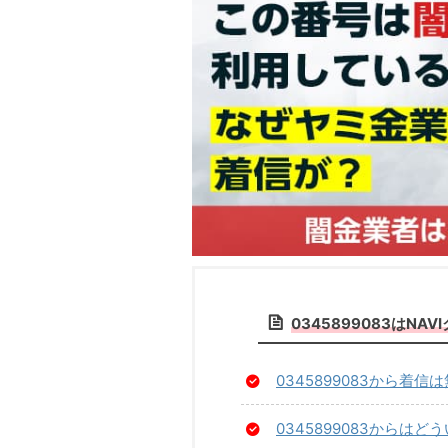
0345899083はN
0345899083から着
0345899083からは