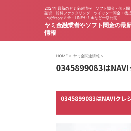
2024年最新のヤミ金融情報 ソフト闇金・個人間
融資・給料ファクタリング・ツイッター闇金・後
い現金化ヤミ金・LINEヤミ金など一挙公開！
ヤミ金融業者やソフト闇金の最
情報
HOME
>
ヤミ金関連情報
>
0345899083は
0345899083はNAV