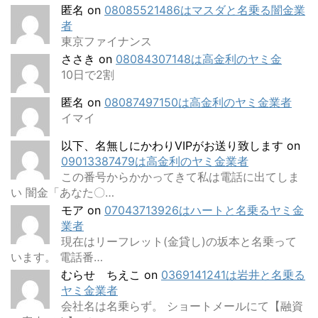
匿名
on
08085521486はマスダと名乗る闇金業
者
東京ファイナンス
ささき
on
08084307148は高金利のヤミ金
10日で2割
匿名
on
08087497150は高金利のヤミ金業者
イマイ
以下、名無しにかわりVIPがお送り致します
on
09013387479は高金利のヤミ金業者
この番号からかかってきて私は電話に出てしま
い 闇金「あなた〇…
モア
on
07043713926はハートと名乗るヤミ金
業者
現在はリーフレット(金貸し)の坂本と名乗って
います。 電話番…
むらせ ちえこ
on
0369141241は岩井と名乗る
ヤミ金業者
会社名は名乗らず。 ショートメールにて【融資