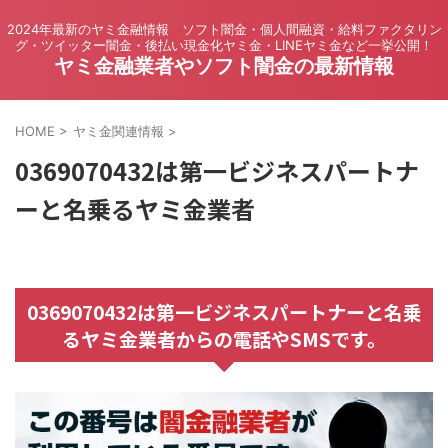
2024年最新のヤミ金融情報 ソフト闇金・個人間融資・給料ファクタリン
グ・ツイッター闇金・後払い現金化ヤミ金・LINEヤミ金など一挙公開！
ヤミ金融業者やソフト闇金の最新情報
HOME
>
ヤミ金関連情報
>
0369070432は第一ビジネスパートナ
ーと名乗るヤミ金業者
0369070432は第一ビジネスパートナーと名乗
るヤミ金業者からの電話やSMSです。