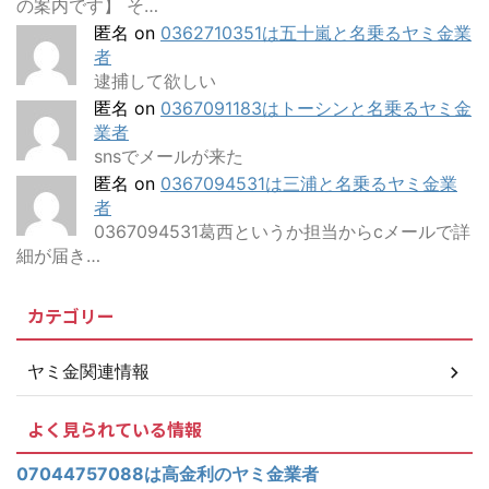
の案内です】 そ…
匿名
on
0362710351は五十嵐と名乗るヤミ金業
者
逮捕して欲しい
匿名
on
0367091183はトーシンと名乗るヤミ金
業者
snsでメールが来た
匿名
on
0367094531は三浦と名乗るヤミ金業
者
0367094531葛西というか担当からcメールで詳
細が届き…
カテゴリー
ヤミ金関連情報
よく見られている情報
07044757088は高金利のヤミ金業者