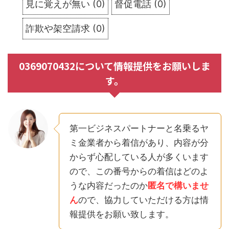
見に覚えが無い
(
0
)
督促電話
(
0
)
詐欺や架空請求
(
0
)
0369070432について情報提供をお願いしま
す。
第一ビジネスパートナーと名乗るヤ
ミ金業者から着信があり、内容が分
からず心配している人が多くいます
ので、この番号からの着信はどのよ
うな内容だったのか
匿名で構いませ
ん
ので、協力していただける方は情
報提供をお願い致します。