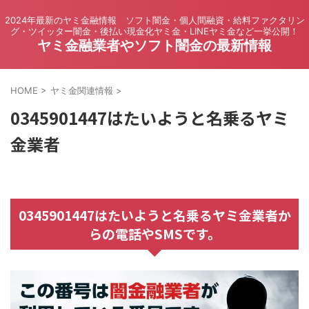
2024年最新のヤミ金融情報 ソフト闇金・個人間融資・給料ファクタリン
グ・ツイッター闇金・後払い現金化ヤミ金・LINEヤミ金など一挙公開！
ヤミ金融業者やソフト闇金の最新情報
HOME
>
ヤミ金関連情報
>
0345901447はたいようと名乗るヤミ
金業者
0345901447はたいようと名乗るヤミ金業者か
らの電話やSMSです。