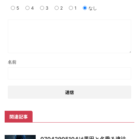
5
4
3
2
1
なし
名前
関連記事
07042905104は黒田と名乗る違法