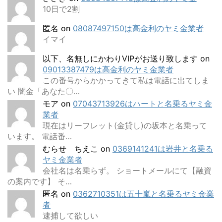
10日で2割
匿名
on
08087497150は高金利のヤミ金業者
イマイ
以下、名無しにかわりVIPがお送り致します
on
09013387479は高金利のヤミ金業者
この番号からかかってきて私は電話に出てしま
い 闇金「あなた〇…
モア
on
07043713926はハートと名乗るヤミ金
業者
現在はリーフレット(金貸し)の坂本と名乗って
います。 電話番…
むらせ ちえこ
on
0369141241は岩井と名乗る
ヤミ金業者
会社名は名乗らず。 ショートメールにて【融資
の案内です】 そ…
匿名
on
0362710351は五十嵐と名乗るヤミ金業
者
逮捕して欲しい