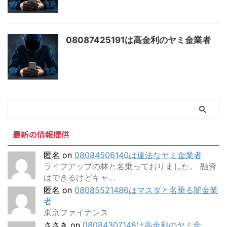
08087425191は高金利のヤミ金業者
最新の情報提供
匿名
on
08084506140は違法なヤミ金業者
ライフアップの林と名乗っておりました。 融資
はできるけどキャ…
匿名
on
08085521486はマスダと名乗る闇金業
者
東京ファイナンス
ささき
on
08084307148は高金利のヤミ金