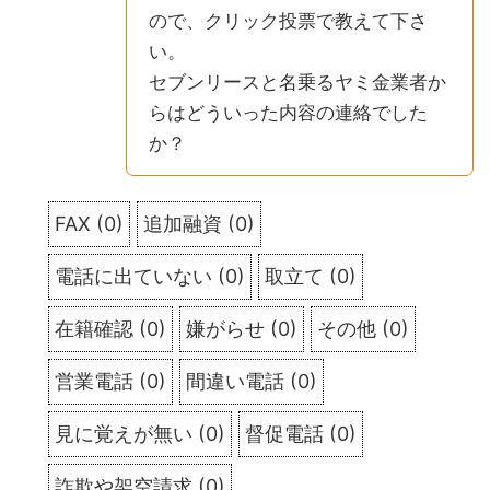
ので、クリック投票で教えて下さ
い。
セブンリースと名乗るヤミ金業者か
らはどういった内容の連絡でした
か？
FAX
(
0
)
追加融資
(
0
)
電話に出ていない
(
0
)
取立て
(
0
)
在籍確認
(
0
)
嫌がらせ
(
0
)
その他
(
0
)
営業電話
(
0
)
間違い電話
(
0
)
見に覚えが無い
(
0
)
督促電話
(
0
)
詐欺や架空請求
(
0
)