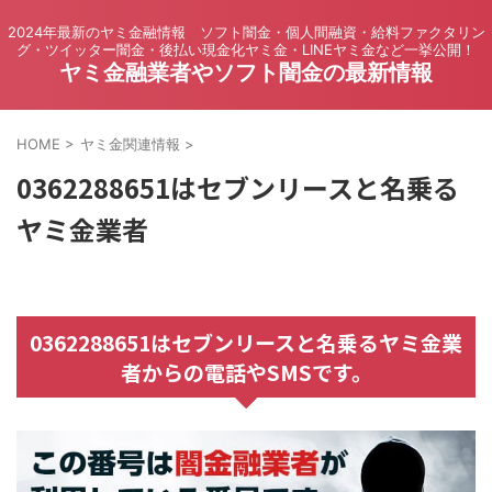
2024年最新のヤミ金融情報 ソフト闇金・個人間融資・給料ファクタリン
グ・ツイッター闇金・後払い現金化ヤミ金・LINEヤミ金など一挙公開！
ヤミ金融業者やソフト闇金の最新情報
HOME
>
ヤミ金関連情報
>
0362288651はセブンリースと名乗る
ヤミ金業者
0362288651はセブンリースと名乗るヤミ金業
者からの電話やSMSです。