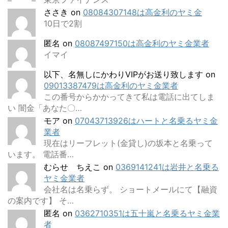
ささき
on
08084307148は高金利のヤミ金
10日で2割
匿名
on
08087497150は高金利のヤミ金業者
イマイ
以下、名無しにかわりVIPがお送り致します
on
09013387479は高金利のヤミ金業者
この番号からかかってきて私は電話に出てしま
い 闇金「あなた〇…
モア
on
07043713926はハートと名乗るヤミ金
業者
現在はリーフレット(金貸し)の坂本と名乗って
います。 電話番…
むらせ ちえこ
on
0369141241は岩井と名乗る
ヤミ金業者
会社名は名乗らず。 ショートメールにて【融資
の案内です】 そ…
匿名
on
0362710351は五十嵐と名乗るヤミ金業
者