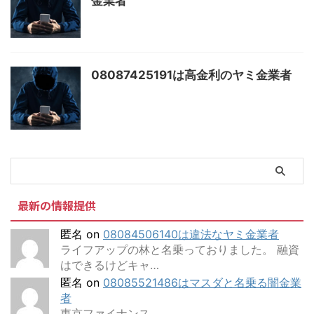
金業者
08087425191は高金利のヤミ金業者
最新の情報提供
匿名
on
08084506140は違法なヤミ金業者
ライフアップの林と名乗っておりました。 融資
はできるけどキャ…
匿名
on
08085521486はマスダと名乗る闇金業
者
東京ファイナンス