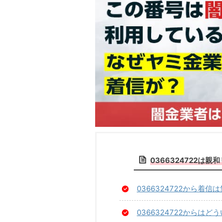
0366324722
0366324722から着
0366324722からは