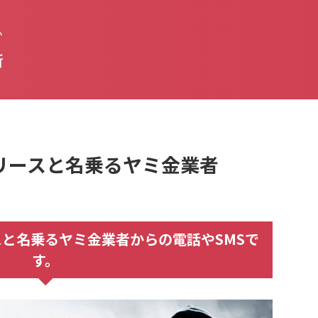
払
新
親和リースと名乗るヤミ金業者
リースと名乗るヤミ金業者からの電話やSMSで
す。