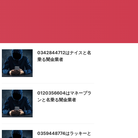
0342844712はナイスと名
乗る闇金業者
0120356604はマネープラ
ンと名乗る闇金業者
0359448774はラッキーと