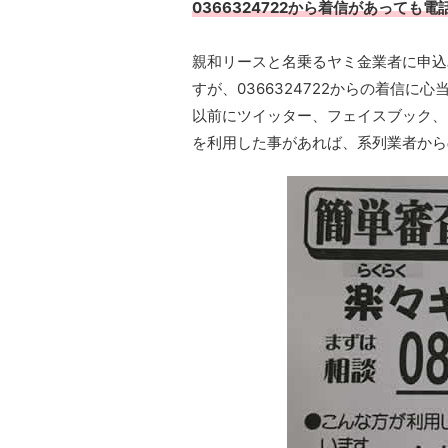
0366324722から着信があっても
親和リースと名乗るヤミ金業者に申込
すが、0366324722からの着信
以前にツイッター、フェイスブック、I
を利用した事があれば、系列業者から