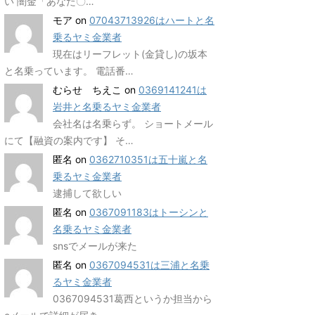
い 闇金「あなた〇…
モア
on
07043713926はハートと名
乗るヤミ金業者
現在はリーフレット(金貸し)の坂本
と名乗っています。 電話番…
むらせ ちえこ
on
0369141241は
岩井と名乗るヤミ金業者
会社名は名乗らず。 ショートメール
にて【融資の案内です】 そ…
匿名
on
0362710351は五十嵐と名
乗るヤミ金業者
逮捕して欲しい
匿名
on
0367091183はトーシンと
名乗るヤミ金業者
snsでメールが来た
匿名
on
0367094531は三浦と名乗
るヤミ金業者
0367094531葛西というか担当から