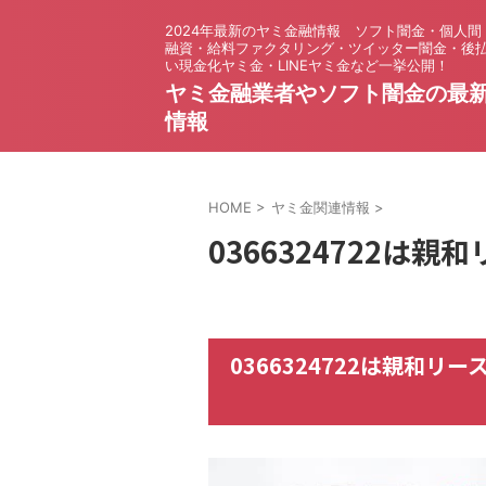
2024年最新のヤミ金融情報 ソフト闇金・個人間
融資・給料ファクタリング・ツイッター闇金・後
い現金化ヤミ金・LINEヤミ金など一挙公開！
ヤミ金融業者やソフト闇金の最
情報
HOME
>
ヤミ金関連情報
>
0366324722は
0366324722は親和