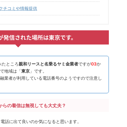
てのクチコミや情報提供
4722が発信された場所は東京です。
べたところ
親和リースと名乗るヤミ金業者
ですが
03
か
で地域は「
東京
」です。
融業者が利用している電話番号のようですので注意し
からの着信は無視しても大丈夫？
場合、電話に出て良いのか気になると思います。