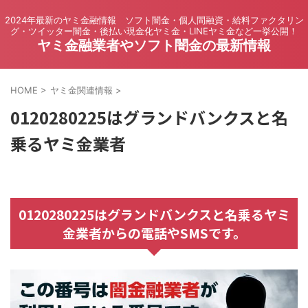
2024年最新のヤミ金融情報 ソフト闇金・個人間融資・給料ファクタリン
グ・ツイッター闇金・後払い現金化ヤミ金・LINEヤミ金など一挙公開！
ヤミ金融業者やソフト闇金の最新情報
HOME
>
ヤミ金関連情報
>
0120280225はグランドバンクスと名
乗るヤミ金業者
0120280225はグランドバンクスと名乗るヤミ
金業者からの電話やSMSです。