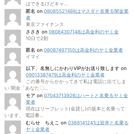
はできるけどキャ…
匿名
on
08085521486はマスダと名乗る闇金業
者
東京ファイナンス
ささき
on
08084307148は高金利のヤミ金
10日で2割
匿名
on
08087497150は高金利のヤミ金業者
イマイ
以下、名無しにかわりVIPがお送り致します
on
09013387479は高金利のヤミ金業者
この番号からかかってきて私は電話に出てしま
い 闇金「あなた〇…
モア
on
07043713926はハートと名乗るヤミ金
業者
現在はリーフレット(金貸し)の坂本と名乗って
います。 電話番…
むらせ ちえこ
on
0369141241は岩井と名乗る
ヤミ金業者