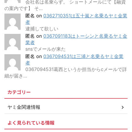
会社名は名乗らず。 ショートメールにて【融資
の案内です】 そ…
匿名
on
0362710351は五十嵐と名乗るヤミ金業
者
逮捕して欲しい
匿名
on
0367091183はトーシンと名乗るヤミ金
業者
snsでメールが来た
匿名
on
0367094531は三浦と名乗るヤミ金業
者
0367094531葛西というか担当からcメールで詳
細が届き…
カテゴリー
ヤミ金関連情報
よく見られている情報