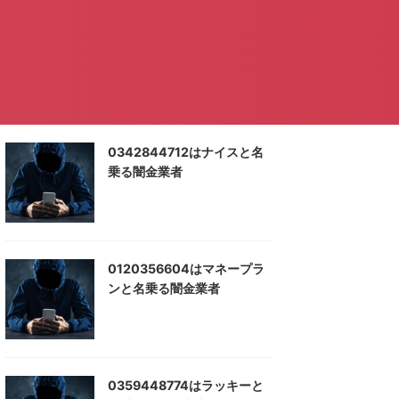
0342844712はナイスと名
乗る闇金業者
0120356604はマネープラ
ンと名乗る闇金業者
0359448774はラッキーと