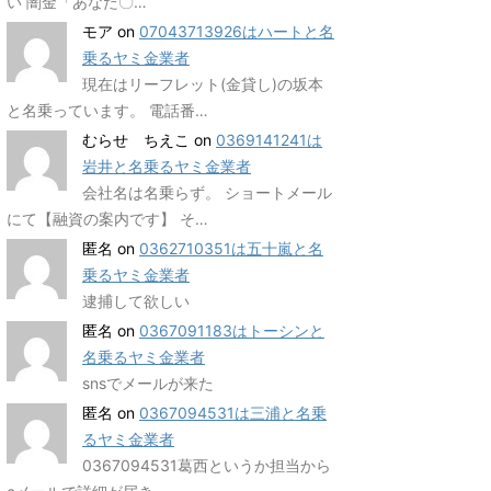
い 闇金「あなた〇…
モア
on
07043713926はハートと名
乗るヤミ金業者
現在はリーフレット(金貸し)の坂本
と名乗っています。 電話番…
むらせ ちえこ
on
0369141241は
岩井と名乗るヤミ金業者
会社名は名乗らず。 ショートメール
にて【融資の案内です】 そ…
匿名
on
0362710351は五十嵐と名
乗るヤミ金業者
逮捕して欲しい
匿名
on
0367091183はトーシンと
名乗るヤミ金業者
snsでメールが来た
匿名
on
0367094531は三浦と名乗
るヤミ金業者
0367094531葛西というか担当から