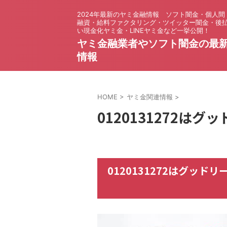
2024年最新のヤミ金融情報 ソフト闇金・個人間
融資・給料ファクタリング・ツイッター闇金・後
い現金化ヤミ金・LINEヤミ金など一挙公開！
ヤミ金融業者やソフト闇金の最
情報
HOME
>
ヤミ金関連情報
>
0120131272は
0120131272はグッ