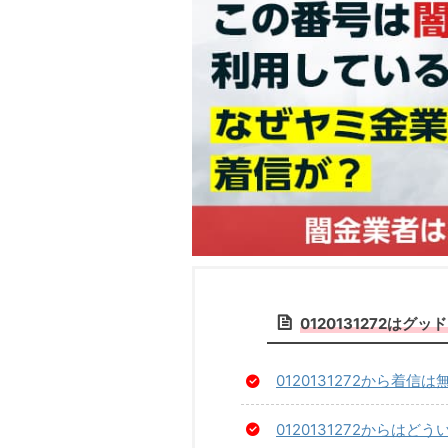
0120131272は
0120131272から着
0120131272からは