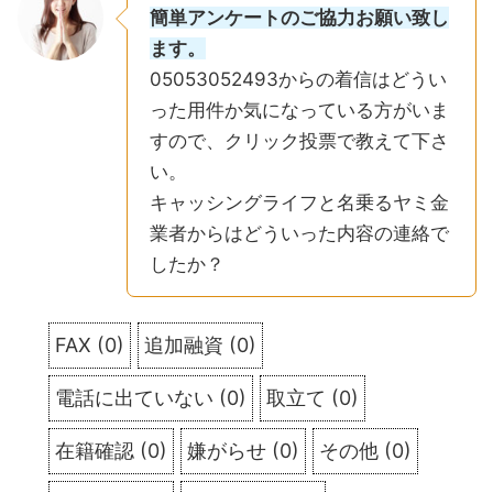
簡単アンケートのご協力お願い致し
ます。
05053052493からの着信はどうい
った用件か気になっている方がいま
すので、クリック投票で教えて下さ
い。
キャッシングライフと名乗るヤミ金
業者からはどういった内容の連絡で
したか？
FAX
(
0
)
追加融資
(
0
)
電話に出ていない
(
0
)
取立て
(
0
)
在籍確認
(
0
)
嫌がらせ
(
0
)
その他
(
0
)