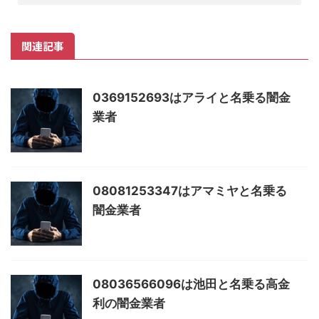
関連記事
0369152693はアライと名乗る闇金
業者
08081253347はアマミヤと名乗る
闇金業者
08036566096は池田と名乗る高金
利の闇金業者