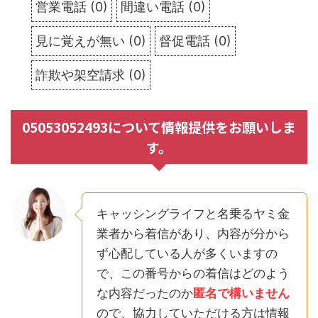
営業電話
(
0
)
間違い電話
(
0
)
見に覚えが無い
(
0
)
督促電話
(
0
)
詐欺や架空請求
(
0
)
05053052493について情報提供をお願いしま
す。
キャッシングライフと名乗るヤミ金
業者から着信があり、内容が分から
ず心配している人が多くいますの
で、この番号からの着信はどのよう
な内容だったのか
匿名で構いません
ので、協力していただける方は情報