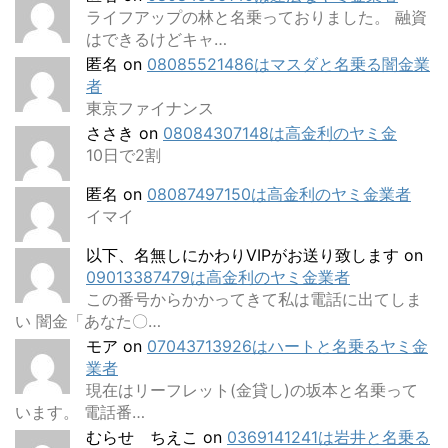
ライフアップの林と名乗っておりました。 融資
はできるけどキャ…
匿名
on
08085521486はマスダと名乗る闇金業
者
東京ファイナンス
ささき
on
08084307148は高金利のヤミ金
10日で2割
匿名
on
08087497150は高金利のヤミ金業者
イマイ
以下、名無しにかわりVIPがお送り致します
on
09013387479は高金利のヤミ金業者
この番号からかかってきて私は電話に出てしま
い 闇金「あなた〇…
モア
on
07043713926はハートと名乗るヤミ金
業者
現在はリーフレット(金貸し)の坂本と名乗って
います。 電話番…
むらせ ちえこ
on
0369141241は岩井と名乗る