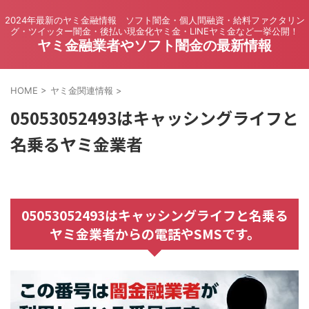
2024年最新のヤミ金融情報 ソフト闇金・個人間融資・給料ファクタリン
グ・ツイッター闇金・後払い現金化ヤミ金・LINEヤミ金など一挙公開！
ヤミ金融業者やソフト闇金の最新情報
HOME
>
ヤミ金関連情報
>
05053052493はキャッシングライフと
名乗るヤミ金業者
05053052493はキャッシングライフと名乗る
ヤミ金業者からの電話やSMSです。