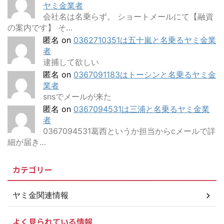
ヤミ金業者
会社名は名乗らず。 ショートメールにて【融資
の案内です】 そ…
匿名
on
0362710351は五十嵐と名乗るヤミ金業
者
逮捕して欲しい
匿名
on
0367091183はトーシンと名乗るヤミ金
業者
snsでメールが来た
匿名
on
0367094531は三浦と名乗るヤミ金業
者
0367094531葛西というか担当からcメールで詳
細が届き…
カテゴリー
ヤミ金関連情報
よく見られている情報