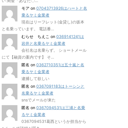
い 闇金「あなた〇…
モア
on
07043713926はハートと名
乗るヤミ金業者
現在はリーフレット(金貸し)の坂本
と名乗っています。 電話番…
むらせ ちえこ
on
0369141241は
岩井と名乗るヤミ金業者
会社名は名乗らず。 ショートメール
にて【融資の案内です】 そ…
匿名
on
0362710351は五十嵐と名
乗るヤミ金業者
逮捕して欲しい
匿名
on
0367091183はトーシンと
名乗るヤミ金業者
snsでメールが来た
匿名
on
0367094531は三浦と名乗
るヤミ金業者
0367094531葛西というか担当から