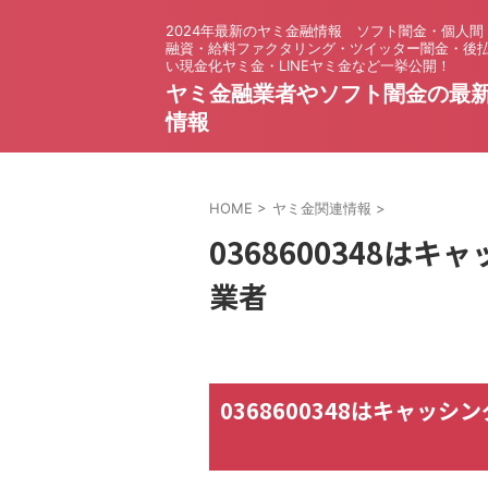
2024年最新のヤミ金融情報 ソフト闇金・個人間
融資・給料ファクタリング・ツイッター闇金・後
い現金化ヤミ金・LINEヤミ金など一挙公開！
ヤミ金融業者やソフト闇金の最
情報
HOME
>
ヤミ金関連情報
>
0368600348は
業者
0368600348はキャ