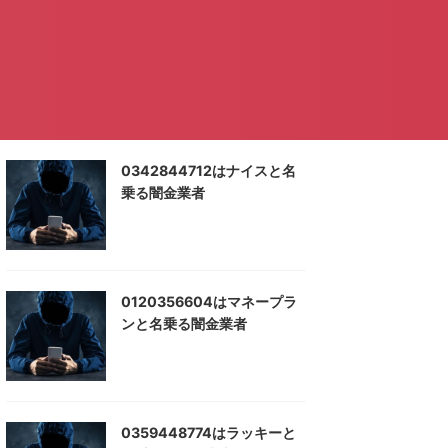
0342844712はナイスと名
乗る闇金業者
0120356604はマネープラ
ンと名乗る闇金業者
0359448774はラッキーと